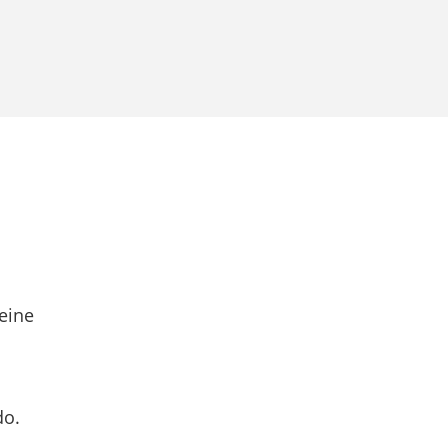
eine
do.